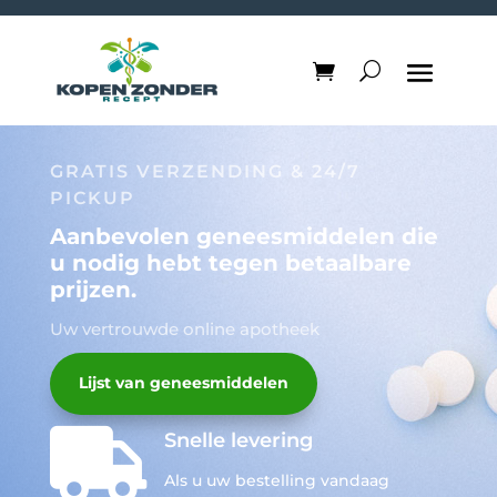
GRATIS VERZENDING & 24/7
PICKUP
Aanbevolen geneesmiddelen die
u nodig hebt tegen betaalbare
prijzen.
Uw vertrouwde online apotheek
Lijst van geneesmiddelen

Snelle levering
Als u uw bestelling vandaag