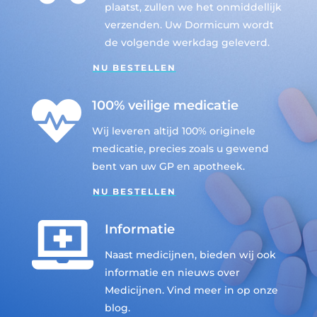
plaatst, zullen we het onmiddellijk
verzenden. Uw Dormicum wordt
de volgende werkdag geleverd.
NU BESTELLEN

100% veilige medicatie
Wij leveren altijd 100% originele
medicatie, precies zoals u gewend
bent van uw GP en apotheek.
NU BESTELLEN

Informatie
Naast medicijnen, bieden wij ook
informatie en nieuws over
Medicijnen. Vind meer in op onze
blog.