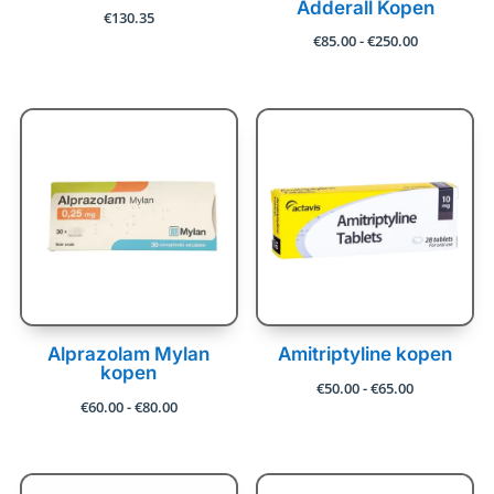
Adderall Kopen
€
130.35
Prijsklasse:
€
85.00
-
€
250.00
€85.00
tot
€250.00
Alprazolam Mylan
Amitriptyline kopen
kopen
Prijsklasse:
€
50.00
-
€
65.00
Prijsklasse:
€
60.00
-
€
80.00
€50.00
€60.00
tot
tot
€65.00
€80.00