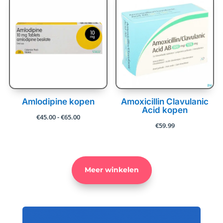
Amlodipine kopen
Amoxicillin Clavulanic
Acid kopen
Prijsklasse:
€
45.00
-
€
65.00
€
59.99
€45.00
tot
€65.00
Meer winkelen