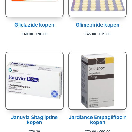
Gliclazide kopen
Glimepiride kopen
Prijsklasse:
Prijsklasse:
€
40.00
-
€
90.00
€
45.00
-
€
75.00
€40.00
€45.00
tot
tot
€90.00
€75.00
Januvia Sitagliptine
Jardiance Empagliflozin
kopen
kopen
Prijsklasse:
€
76.29
€
70.00
-
€
90.00