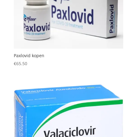
Paxlovid kopen
€
65.50