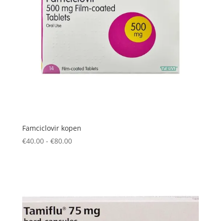
Famciclovir kopen
Prijsklasse:
€
40.00
-
€
80.00
€40.00
tot
€80.00