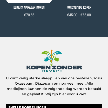
Eliquis Apixaban kopen
Furosemide kopen
Prijsklass
€
70.65
€
45.00
-
€
65.00
€45.00
tot
€65.00
U kunt veilig sterke slaappillen van ons bestellen, zoals
Oxazepam, Diazepam en nog veel meer. Alle
medicijnen kunnen de volgende dag worden betaald
en geplaatst. Wij zijn hier voor u 24/7.
SNELLE KOPPELINGEN