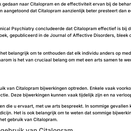
k gedaan naar Citalopram en de effectiviteit ervan bij de beha
 aangetoond dat Citalopram aanzienlijk beter presteert dan e
inical Psychiatry concludeerde dat Citalopram effectief is bi
oek, gepubliceerd in de Journal of Affective Disorders, blee
s het belangrijk om te onthouden dat elk individu anders op me
Daarom is het van cruciaal belang om met een arts samen te we
bruik van Citalopram bijwerkingen optreden. Enkele vaak voork
tie. Deze bijwerkingen kunnen vaak tijdelijk zijn en na verloo
gen die u ervaart, met uw arts bespreekt. In sommige gevallen 
icijn. Het is ook belangrijk om te weten dat sommige bijwerki
het gebruik van Citalopram.
 gebruik van Citalopram