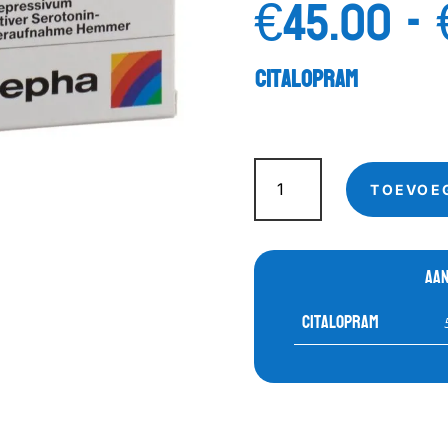
€
45.00
-
Citalopram
Koop
Citalopram
TOEVOE
aantal
Aan
Citalopram