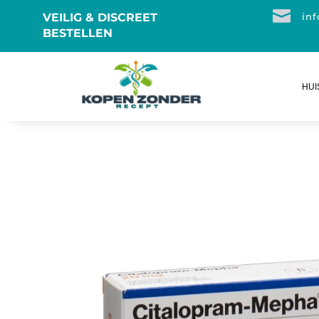

VEILIG & DISCREET
in
BESTELLEN
HUI