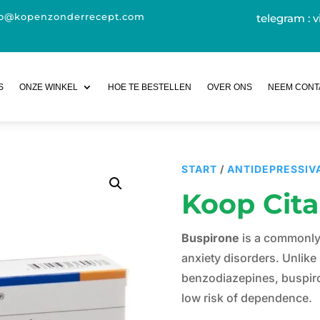
fo@kopenzonderrecept.com
telegram : v
S
ONZE WINKEL
HOE TE BESTELLEN
OVER ONS
NEEM CONT
START
/
ANTIDEPRESSIV
Koop Cit
Buspirone
is a commonly 
anxiety disorders. Unlike
benzodiazepines, buspir
low risk of dependence.