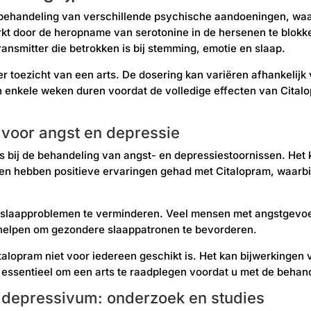
behandeling van verschillende psychische aandoeningen, waa
erkt door de heropname van serotonine in de hersenen te blok
ransmitter die betrokken is bij stemming, emotie en slaap.
er toezicht van een arts. De dosering kan variëren afhankelij
n enkele weken duren voordat de volledige effecten van Citalo
 voor angst en depressie
 is bij de behandeling van angst- en depressiestoornissen. Het
en hebben positieve ervaringen gehad met Citalopram, waarbi
n slaapproblemen te verminderen. Veel mensen met angstgevo
 helpen om gezondere slaappatronen te bevorderen.
italopram niet voor iedereen geschikt is. Het kan bijwerkingen
essentieel om een ​​arts te raadplegen voordat u met de behand
tidepressivum: onderzoek en studies