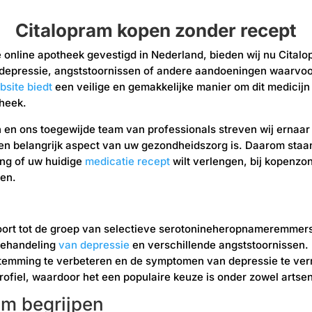
Citalopram kopen zonder recept
online apotheek gevestigd in Nederland, bieden wij nu Citalo
r depressie, angststoornissen of andere aandoeningen waarvo
bsite biedt
een veilige en gemakkelijke manier om dit medicijn
theek.
 en ons toegewijde team van professionals streven wij ernaar 
en belangrijk aspect van uw gezondheidszorg is. Daarom staan ​​
ing of uw huidige
medicatie recept
wilt verlengen, bij kopenz
oen.
oort tot de groep van selectieve serotonineheropnameremmers
behandeling
van depressie
en verschillende angststoornissen. 
stemming te verbeteren en de symptomen van depressie te ver
 profiel, waardoor het een populaire keuze is onder zowel artsen
am begrijpen