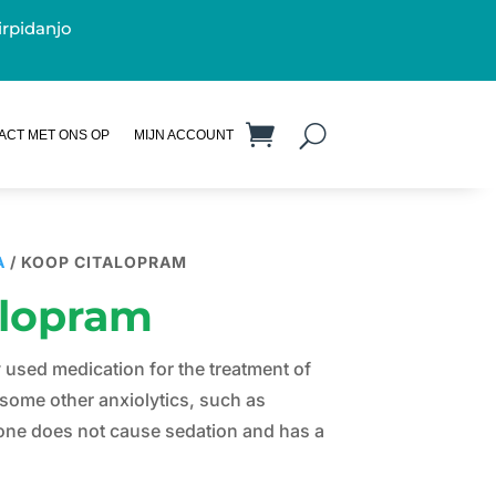
irpidanjo
ACT MET ONS OP
MIJN ACCOUNT
A
/ KOOP CITALOPRAM
alopram
used medication for the treatment of
 some other anxiolytics, such as
one does not cause sedation and has a