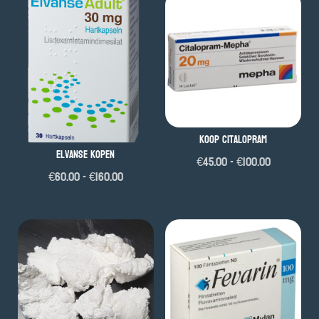
Koop Citalopram
Elvanse Kopen
Prijsklass
€
45.00
-
€
100.00
Prijsklasse:
€
60.00
-
€
160.00
€45.00
€60.00
tot
tot
€100.00
€160.00