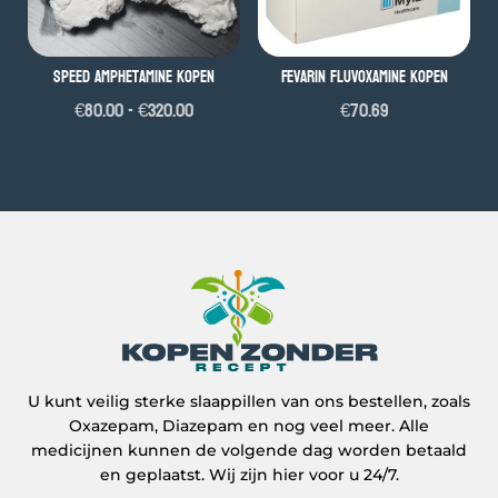
speed Amphetamine kopen
Fevarin Fluvoxamine Kopen
Prijsklasse:
€
80.00
-
€
320.00
€
70.69
€80.00
tot
€320.00
U kunt veilig sterke slaappillen van ons bestellen, zoals
Oxazepam, Diazepam en nog veel meer. Alle
medicijnen kunnen de volgende dag worden betaald
en geplaatst. Wij zijn hier voor u 24/7.