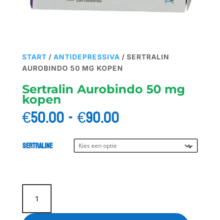
START
/
ANTIDEPRESSIVA
/ SERTRALIN
AUROBINDO 50 MG KOPEN
Sertralin Aurobindo 50 mg
kopen
Prijsklasse:
€
50.00
-
€
90.00
€50.00
tot
€90.00
Sertraline
Sertralin
Aurobindo
50