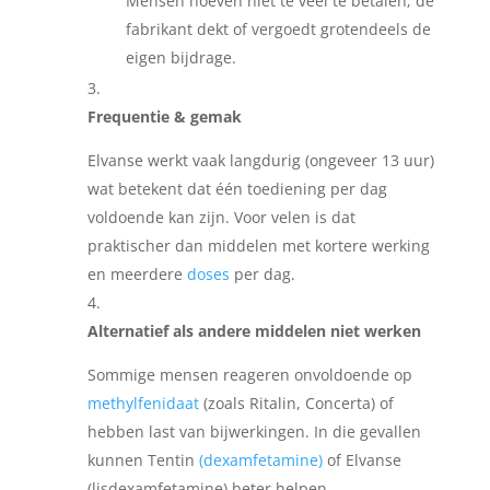
Mensen hoeven niet te veel te betalen; de
fabrikant dekt of vergoedt grotendeels de
eigen bijdrage.
Frequentie & gemak
Elvanse werkt vaak langdurig (ongeveer 13 uur)
wat betekent dat één toediening per dag
voldoende kan zijn. Voor velen is dat
praktischer dan middelen met kortere werking
en meerdere
doses
per dag.
Alternatief als andere middelen niet werken
Sommige mensen reageren onvoldoende op
methylfenidaat
(zoals Ritalin, Concerta) of
hebben last van bijwerkingen. In die gevallen
kunnen Tentin
(dexamfetamine)
of Elvanse
(lisdexamfetamine) beter helpen.