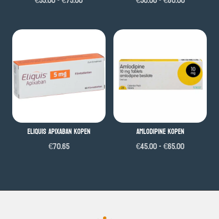
€
55.00
-
€
75.00
€
50.00
-
€
80.00
€55.00
€50.00
tot
tot
€75.00
€80.00
Eliquis Apixaban kopen
Amlodipine kopen
Prijsklass
€
70.65
€
45.00
-
€
65.00
€45.00
tot
€65.00