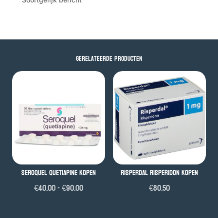
Gerelateerde producten
Seroquel Quetiapine kopen
Risperdal risperidon kopen
Prijsklasse:
€
40.00
-
€
90.00
€
80.50
€40.00
tot