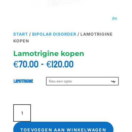
START
/
BIPOLAR DISORDER
/ LAMOTRIGINE
KOPEN
Lamotrigine kopen
Prijsklasse:
€
70.00
-
€
120.00
€70.00
tot
€120.00
Lamotrigine
Lamotrigine
kopen
aantal
TOEVOEGEN AAN WINKELWAGEN