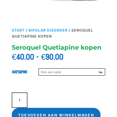
START
/
BIPOLAR DISORDER
/ SEROQUEL
QUETIAPINE KOPEN
Seroquel Quetiapine kopen
Prijsklasse:
€
40.00
-
€
90.00
€40.00
tot
€90.00
Quetiapine
Seroquel
Quetiapine
kopen
aantal
TOEVOEGEN AAN WINKELWAGEN