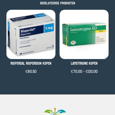
Gerelateerde producten
Risperdal risperidon kopen
Lamotrigine kopen
Prijsklass
€
80.50
€
70.00
-
€
120.00
€70.00
tot
€120.00